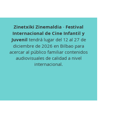
Zinetxiki Zinemaldia
-
Festival
Internacional de Cine Infantil y
Juvenil
tendrá lugar del
al 27 de
12
diciembre de 2026 en Bilbao para
acercar al público familiar contenidos
audiovisuales de calidad a nivel
internacional.