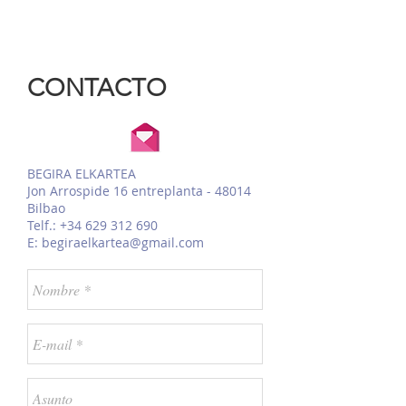
CONTACTO
BEGIRA ELKARTEA
Jon Arrospide 16 entreplanta - 48014
Bilbao
Telf.:
+34 629 312 690
E:
begiraelkartea@gmail.com