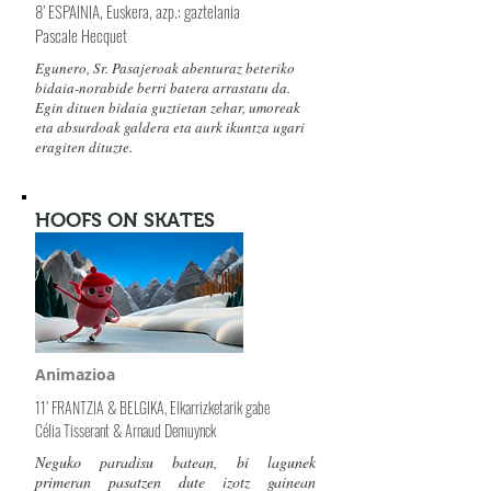
8’ ESPAINIA, Euskera, azp.: gaztelania
Pascale Hecquet
Egunero, Sr. Pasajeroak abenturaz beteriko
bidaia-norabide berri batera arrastatu da.
Egin dituen bidaia guztietan zehar, umoreak
eta absurdoak galdera eta aurk ikuntza ugari
eragiten dituzte.
HOOFS ON SKATES
Animazioa
11’ FRANTZIA & BELGIKA, Elkarrizketarik gabe
Célia Tisserant & Arnaud Demuynck
Neguko paradisu batean, bi lagunek
primeran pasatzen dute izotz gainean