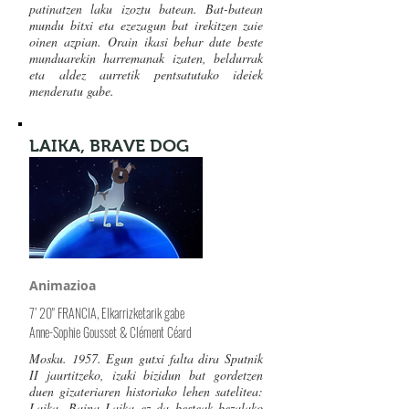
patinatzen laku izoztu batean. Bat-batean
mundu bitxi eta ezezagun bat irekitzen zaie
oinen azpian. Orain ikasi behar dute beste
munduarekin harremanak izaten, beldurrak
eta aldez aurretik pentsatutako ideiek
menderatu gabe.
LAIKA, BRAVE DOG
Animazioa
7’ 20" FRANCIA, Elkarrizketarik gabe
Anne-Sophie Gousset & Clément Céard
Mosku. 1957. Egun gutxi falta dira Sputnik
II jaurtitzeko, izaki bizidun bat gordetzen
duen gizateriaren historiako lehen satelitea:
Laika. Baina Laika ez da besteak bezalako