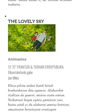
txakurra.
THE LOVELY SKY
Animazioa
12'
31” FRANTZIA & TXEKIAR ERREPUBLIKA,
Elkarrizketarik gabe
Jan Mika
Ehiza-pilotu urduri batek hiriak
bonbardatzen ditu egunero. Alabarekin
itzultzen da gauero, misioa osatu ostean.
Neskatoari hegan egitea gustatzen zaio,
baina aitak ez du alabaren ametsa betetzen,
emaztearen heriotzaren oroitzapen