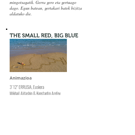
mingotsagatik. Gerra gero eta gertuago
dago. Egun batean, gertakari batek bizitza
aldatuko die.
THE SMALL RED, BIG BLUE
Animazioa
3’ 12" ERRUSIA, Euskera
Mikhail Aldashin & Konstantin Arefev
Itsasoa eta arrainak garrantzitsuak dira
munduko haur guztientzat