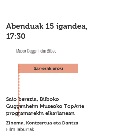
Abenduak 15 igandea,
17:30
Museo Guggenheim Bilbao
Sarrerak erosi
Saio berezia, Bilboko
Guggenheim Museoko TopArte
programarekin elkarlanean
Zinema, Kontzertua eta Dantza
Film laburrak