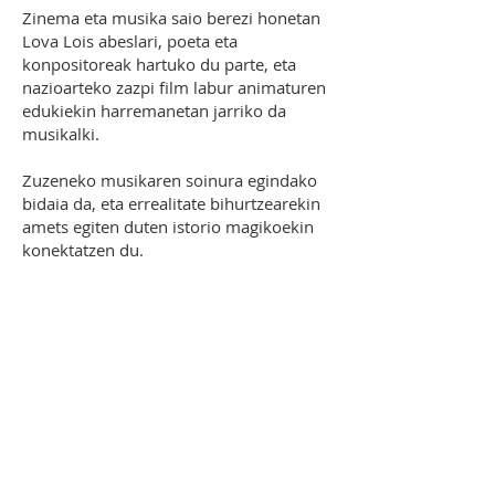
Zinema eta musika saio berezi honetan
Lova Lois abeslari, poeta eta
konpositoreak hartuko du parte, eta
nazioarteko zazpi film labur animaturen
edukiekin harremanetan jarriko da
musikalki.
Zuzeneko musikaren soinura egindako
bidaia da, eta errealitate bihurtzearekin
amets egiten duten istorio magikoekin
konektatzen du.