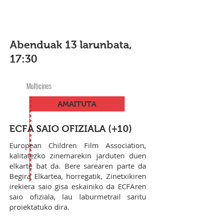
Abenduak 13 larunbata,
17:30
Multicines
AMAITUTA
ECFA SAIO OFIZIALA (+10)
European Children Film Association,
kalitatezko zinemarekin jarduten duen
elkarte bat da. Bere sarearen parte da
Begira Elkartea, horregatik, Zinetxikiren
irekiera saio gisa eskainiko da ECFAren
saio ofiziala, lau laburmetrail saritu
proiektatuko dira.