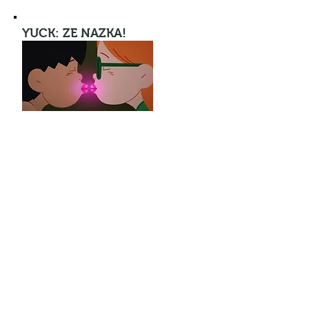
YUCK: ZE NAZKA!
Animazioa
13’ FRANTZIA- Euskera
Loïc Espuche
Leo eta bere lagunei, nazka handia
ematen die ahoan musu ematen duten
bikoteek, eta okerrena da ezin dituztela
alde batera utzi! Jendea musu ematear
dagoenean, ezpainak arrosa eta
disdiratsu bihurtzen zaizkie.