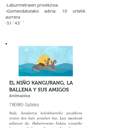
-Laburmetraien proiekzioa
-Gomendatutako adina: 10 urtetik
aurrera
-51´43´´
EL NIÑO KANGURANG, LA
BALLENA Y SUS AMIGOS
Animazioa
7´MEXIKO- Gaztelera
Yudy, hondartza kolonbiarreko pazifikora
iristen den bale jostalari bat, Luis mutikoak
askatzen du.
Dakarreraino bidaia ozeaniko