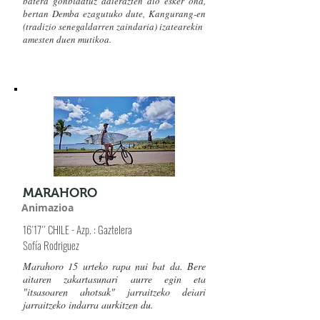
batera gonbidatuz adierazten dio esker ona,
bertan Demba ezagutuko dute, Kangurang-en
(tradizio senegaldarren zaindaria) izatearekin
amesten duen mutikoa.
MARAHORO
Animazioa
16´17´´ CHILE - Azp. : Gaztelera
Sofía Rodriguez
Marahoro 15 urteko rapa nui bat da. Bere
aitaren zakartasunari aurre egin eta
"itsasoaren ahotsak" jarraitzeko deiari
jarraitzeko indarra aurkitzen du.