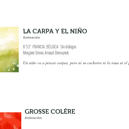
LA CARPA Y EL NIÑO
Animación
6´53´´ FRANCIA, BÉLGICA- Sin diálogos
Morgane Simon, Arnaud Demuynck
Un niño va a pescar carpas, pero ni su cachorro ni la rana ni el 
GROSSE COLÉRE
Animación