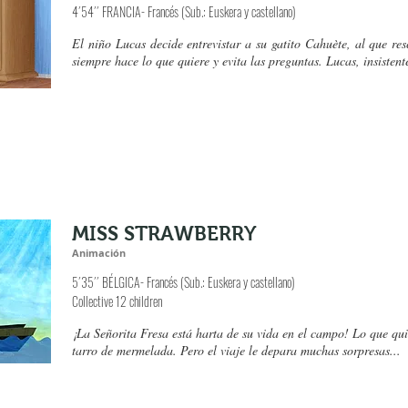
4´54´´ FRANCIA- Francés (Sub.: Euskera y castellano)
El niño Lucas decide entrevistar a su gatito Cahuète, al que res
siempre hace lo que quiere y evita las preguntas. Lucas, insiste
MISS STRAWBERRY
Animación
5´35´´ BÉLGICA
- Francés (Sub.: Euskera y castellano)
Collective 12 children
¡La Señorita Fresa está harta de su vida en el campo! Lo que qui
tarro de mermelada. Pero el viaje le depara muchas sorpresas...