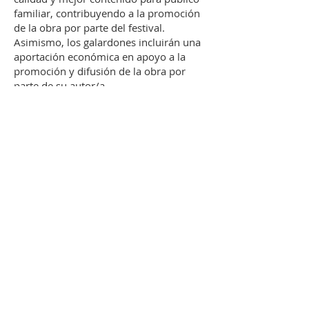
familiar, contribuyendo a la promoción
de la obra por parte del festival.
Asimismo, los galardones incluirán una
aportación económica en apoyo a la
promoción y difusión de la obra por
parte de su autor/a.
Los galardones oficiales son los
siguientes:
Reconocimiento del jurado a la mejor
película infantil a partir de 2 años.
(200€)
Reconocimiento del jurado a la mejor
película infantil a partir de 5 años
.
(200€)
Reconocimiento del jurado a la mejor
película infantil a partir de 7 años.
(200€)
Reconocimiento del jurado a la mejor
película infantil y juvenil realizado