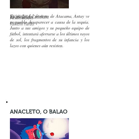
18’ 56" CHILE
En medio del desierto de Atacama, Antay ve
, Castellano
Animación
su pueblo desaparecer a causa de la sequía.
Katherin Harder
Junto a sus amigos y su pequeño equipo de
fútbol, intentará aferrarse a los últimos rayos
de sol, los fragmentos de su infancia y los
lazos con quienes aún resisten.
ANACLETO, O BALAO