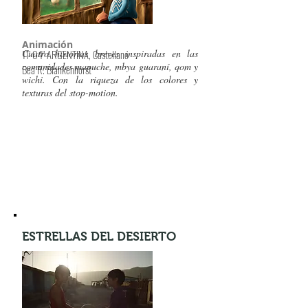
Animación
11’ 04" ARGENTINA
Cuatro historias breves inspiradas en las
, Castellano
comunidades mapuche, mbya guaraní, qom y
Bea R. Blankenhorst
wichi. Con la riqueza de los colores y
texturas del stop-motion.
ESTRELLAS DEL DESIERTO