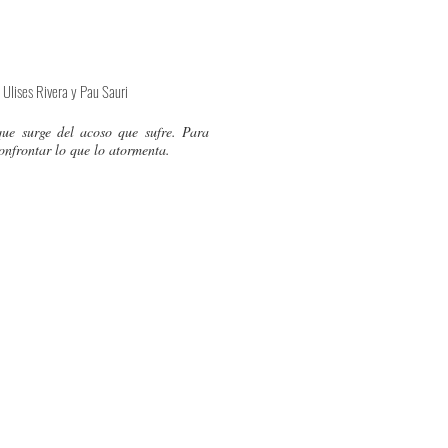
 Ulises Rivera y Pau Sauri
que surge del acoso que sufre. Para
confrontar lo que lo atormenta.