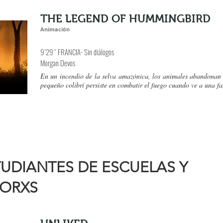
THE LEGEND OF HUMMINGBIRD
Animación
9´29´´ FRANCIA- Sin diálogos
Morgan Devos
En un incendio de la selva amazónica, los animales abandonan s
pequeño colibrí persiste en combatir el fuego cuando ve a una fa
UDIANTES DE ESCUELAS Y
TORXS