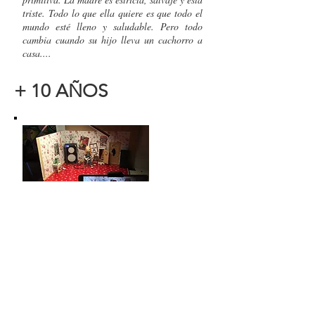
triste. Todo lo que ella quiere es que todo el
mundo esté lleno y saludable. Pero todo
cambia cuando su hijo lleva un cachorro a
casa....
+ 10 AÑOS
THE DUEL
Animación
PAÍS:
Reino Unido
IDIOMA:
Sin diálogos
IDIRECCIÓN:
Alistair Kerr
I
DURACIÓN:
8’ 43”
Sebastián está disfrutando de su música
hasta....