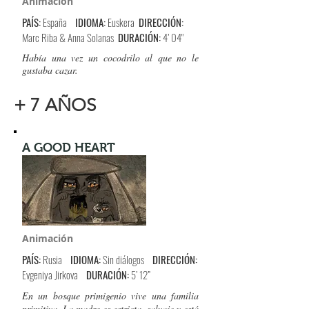
Animación
PAÍS:
España
IDIOMA:
Euskera
DIRECCIÓN:
Marc Riba & Anna Solanas
DURACIÓN:
4’ 04"
Había una vez un cocodrilo al que no le
gustaba cazar.
+ 7 AÑOS
A GOOD HEART
Animación
PAÍS:
Rusia
IDIOMA:
Sin diálogos
DIRECCIÓN:
Evgeniya Jirkova
DURACIÓN:
5’ 12”
En un bosque primigenio vive una familia
primitiva. La madre es estricta, salvaje y está